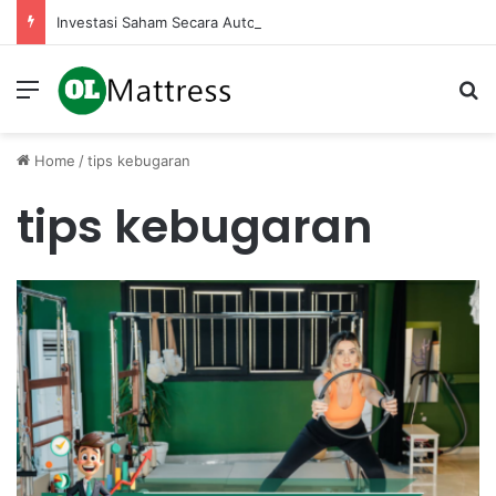
Investasi Saham Secara Autopilot Melalui Fitur Berkala di Aplikasi Sekuritas Anda
Menu
Se
Home
/
tips kebugaran
tips kebugaran