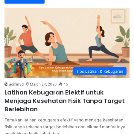
Tips Latihan & Kebugaran
admin3d
March 24, 2026
45
Latihan Kebugaran Efektif untuk
Menjaga Kesehatan Fisik Tanpa Target
Berlebihan
Temukan latihan kebugaran efektif yang menjaga kesehatan
fisik tanpa tekanan target berlebihan dan nikmati manfaatnya
untuk hidup lebih sehat dan…