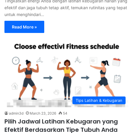
Tingkatkan energi Anda dengan latihan kebugaran harian yang
efektif dan jaga tubuh tetap aktif, temukan rutinitas yang tepat
untuk menghindari…
Read More »
Tips Latihan & Kebugaran
admin3d
March 23, 2026
54
Pilih Jadwal Latihan Kebugaran yang
Efektif Berdasarkan Tipe Tubuh Anda