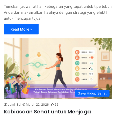
Temukan jadwal latihan kebugaran yang tepat untuk tipe tubuh
Anda dan maksimalkan hasilnya dengan strategi yang efektif
untuk mencapai tujuan…
Read More »
Gaya Hidup Sehat
admin3d
March 22, 2026
55
Kebiasaan Sehat untuk Menjaga