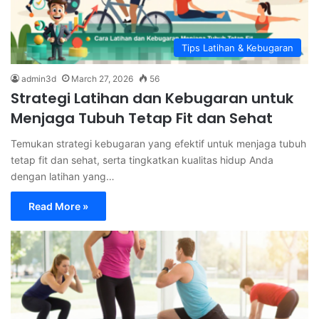
Tips Latihan & Kebugaran
admin3d
March 27, 2026
56
Strategi Latihan dan Kebugaran untuk
Menjaga Tubuh Tetap Fit dan Sehat
Temukan strategi kebugaran yang efektif untuk menjaga tubuh
tetap fit dan sehat, serta tingkatkan kualitas hidup Anda
dengan latihan yang…
Read More »