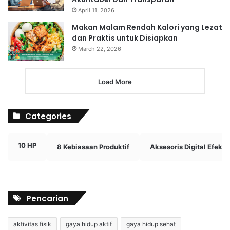
April 11, 2026
Makan Malam Rendah Kalori yang Lezat
dan Praktis untuk Disiapkan
March 22, 2026
Load More
Categories
10 HP
8 Kebiasaan Produktif
Aksesoris Digital Efektif
Pencarian
aktivitas fisik
gaya hidup aktif
gaya hidup sehat