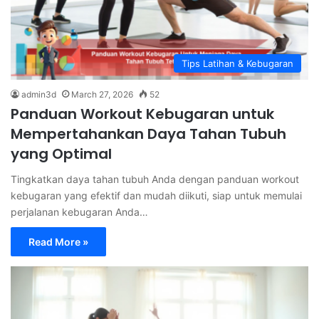
Tips Latihan & Kebugaran
admin3d
March 27, 2026
52
Panduan Workout Kebugaran untuk
Mempertahankan Daya Tahan Tubuh
yang Optimal
Tingkatkan daya tahan tubuh Anda dengan panduan workout
kebugaran yang efektif dan mudah diikuti, siap untuk memulai
perjalanan kebugaran Anda…
Read More »