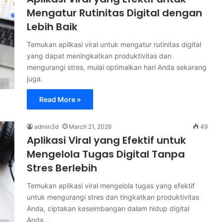
Mengatur Rutinitas Digital dengan
Lebih Baik
Temukan aplikasi viral untuk mengatur rutinitas digital
yang dapat meningkatkan produktivitas dan
mengurangi stres, mulai optimalkan hari Anda sekarang
juga.
Read More »
admin3d
March 21, 2026
49
Aplikasi Viral yang Efektif untuk
Mengelola Tugas Digital Tanpa
Stres Berlebih
Temukan aplikasi viral mengelola tugas yang efektif
untuk mengurangi stres dan tingkatkan produktivitas
Anda, ciptakan keseimbangan dalam hidup digital
Anda…