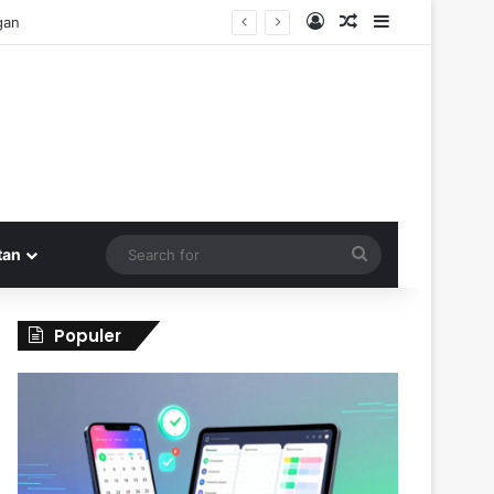
Log In
Random Article
Sidebar
Search
tan
for
Populer