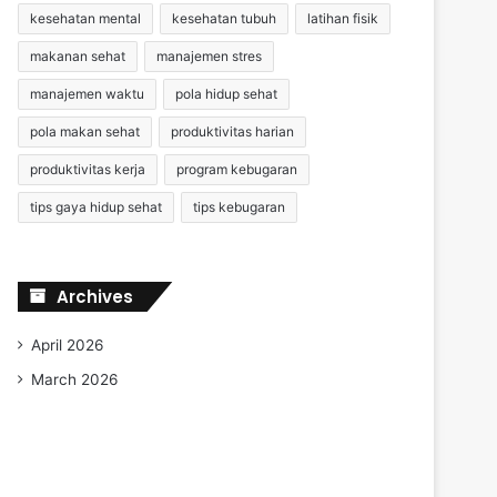
kesehatan mental
kesehatan tubuh
latihan fisik
makanan sehat
manajemen stres
manajemen waktu
pola hidup sehat
pola makan sehat
produktivitas harian
produktivitas kerja
program kebugaran
tips gaya hidup sehat
tips kebugaran
Archives
April 2026
March 2026