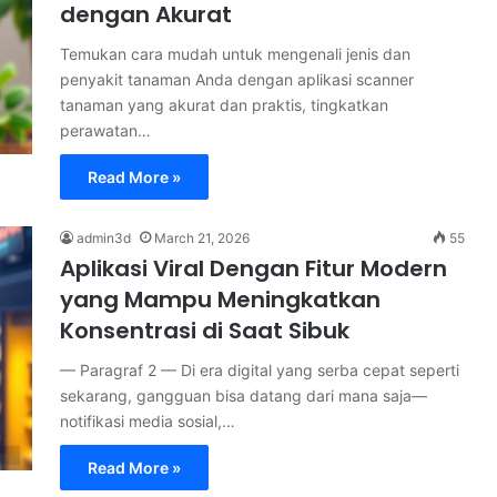
dengan Akurat
Temukan cara mudah untuk mengenali jenis dan
penyakit tanaman Anda dengan aplikasi scanner
tanaman yang akurat dan praktis, tingkatkan
perawatan…
Read More »
admin3d
March 21, 2026
55
Aplikasi Viral Dengan Fitur Modern
yang Mampu Meningkatkan
Konsentrasi di Saat Sibuk
— Paragraf 2 — Di era digital yang serba cepat seperti
sekarang, gangguan bisa datang dari mana saja—
notifikasi media sosial,…
Read More »