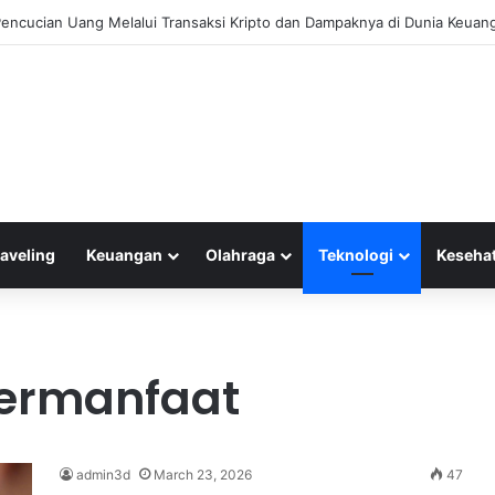
 Saham Secara Autopilot Melalui Fitur Berkala di Aplikasi Sekuritas Anda
raveling
Keuangan
Olahraga
Teknologi
Keseha
 Bermanfaat
admin3d
March 23, 2026
47