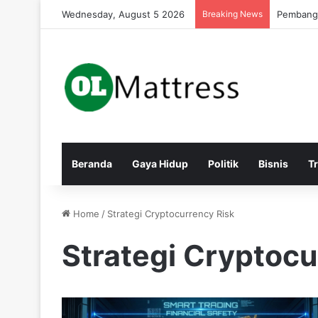
Wednesday, August 5 2026
Breaking News
Pembangu
Beranda
Gaya Hidup
Politik
Bisnis
T
Home
/
Strategi Cryptocurrency Risk
Strategi Cryptocu