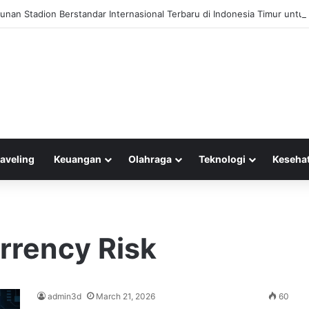
nan Stadion Berstandar Internasional Terbaru di Indonesia Timur unt
raveling
Keuangan
Olahraga
Teknologi
Keseha
rrency Risk
admin3d
March 21, 2026
60