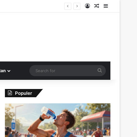
Log In
Random Article
Sidebar
uk Masa Depan yang Cerah
Search
tan
for
Populer