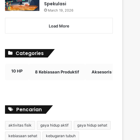
Spekulasi
March 19, 2026
Load More
Categories
10 HP
8 Kebiasaan Produktif
Aksesoris Digital Efektif
Pencarian
aktivitas fisik
gaya hidup aktif
gaya hidup sehat
kebiasaan sehat
kebugaran tubuh