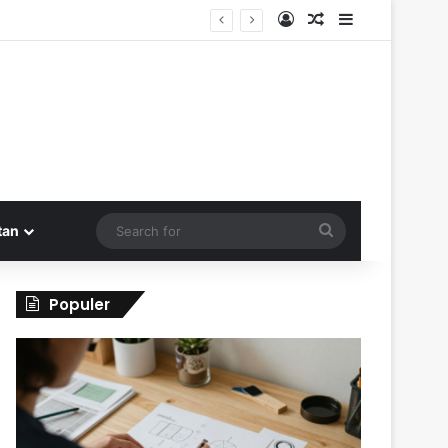
Log In
Random Article
Sidebar
Search
tan
for
Populer