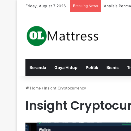
Friday, August 7 2026
Breaking News
Analisis Pencu
Beranda
Gaya Hidup
Politik
Bisnis
T
Home
/
Insight Cryptocurrency
Insight Cryptocu