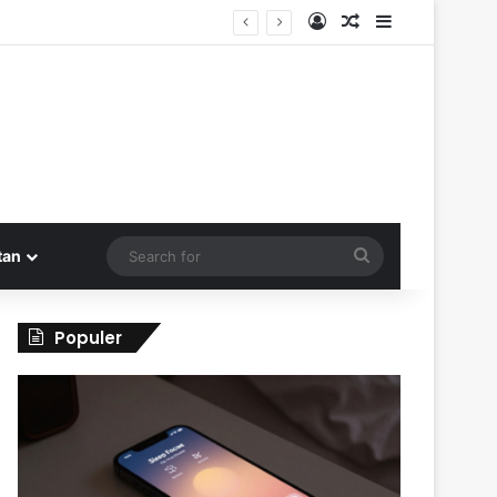
Log In
Random Article
Sidebar
Search
tan
for
Populer