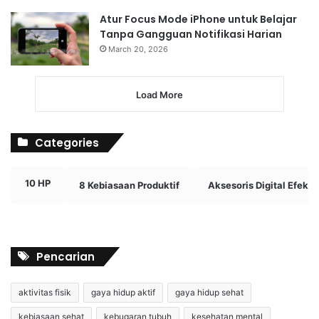
Atur Focus Mode iPhone untuk Belajar
Tanpa Gangguan Notifikasi Harian
March 20, 2026
Load More
Categories
10 HP
8 Kebiasaan Produktif
Aksesoris Digital Efektif
Pencarian
aktivitas fisik
gaya hidup aktif
gaya hidup sehat
kebiasaan sehat
kebugaran tubuh
kesehatan mental