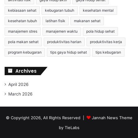
kebiasaan sehat
kebugaran tubuh
kesehatan mental
kesehatan tubuh
latihan fisik
makanan sehat
manajemen stres
manajemen waktu
pola hidup sehat
pola makan sehat
produktivitas harian
produktivitas kerja
program kebugaran
tips gaya hidup sehat
tips kebugaran
Archives
April 2026
March 2026
© Copyright 2026, All Rights Reserved |
Jannah News Theme
by TieLabs