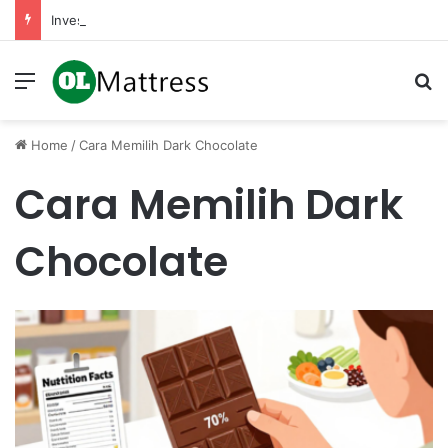
Investasi Saham Secara Autopilot Melalui Fitur Berkala di Aplikasi Sekuritas Anda
Menu
Se
Home
/
Cara Memilih Dark Chocolate
Cara Memilih Dark
Chocolate