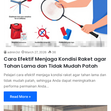
admin3d
March 27, 2026
36
Cara Efektif Menjaga Kondisi Raket agar
Tahan Lama dan Tidak Mudah Patah
Pelajari cara efektif menjaga kondisi raket agar tahan lama dan
tidak mudah patah, sehingga Anda dapat meningkatkan
performa permainan Anda…
Read More »