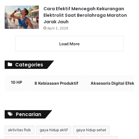
Cara Efektif Mencegah Kekurangan
Elektrolit Saat Berolahraga Maraton
Jarak Jauh
April 2, 2026
Load More
Categories
10 HP
8 Kebiasaan Produktif
Aksesoris Digital Efektif
Pencarian
aktivitas fisik
gaya hidup aktif
gaya hidup sehat