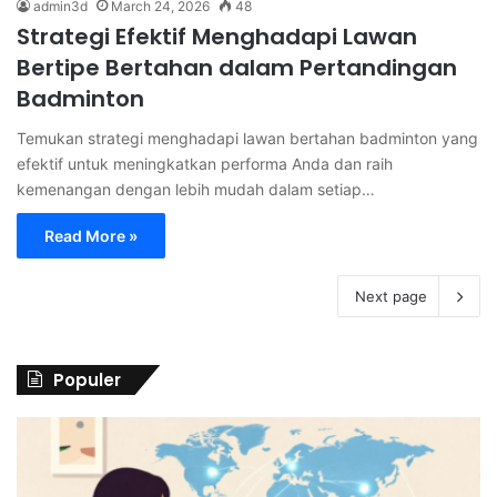
admin3d
March 24, 2026
48
Strategi Efektif Menghadapi Lawan
Bertipe Bertahan dalam Pertandingan
Badminton
Temukan strategi menghadapi lawan bertahan badminton yang
efektif untuk meningkatkan performa Anda dan raih
kemenangan dengan lebih mudah dalam setiap…
Read More »
Next page
Populer