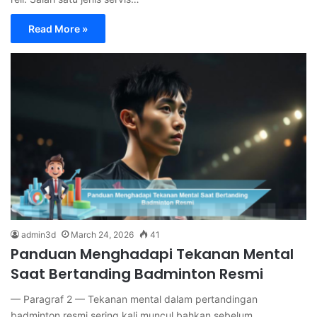
Read More »
admin3d
March 24, 2026
41
Panduan Menghadapi Tekanan Mental
Saat Bertanding Badminton Resmi
— Paragraf 2 — Tekanan mental dalam pertandingan
badminton resmi sering kali muncul bahkan sebelum