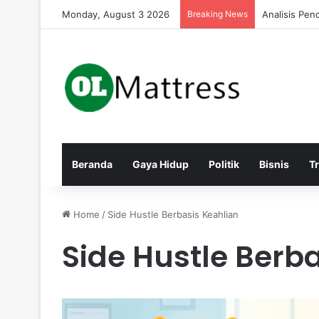
Monday, August 3 2026
Breaking News
Analisis Pen
Beranda
Gaya Hidup
Politik
Bisnis
T
Home
/
Side Hustle Berbasis Keahlian
Side Hustle Berb