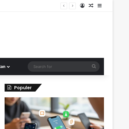
Log In
Random Article
Sidebar
Search
tan
for
Populer