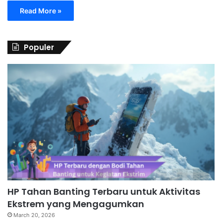
Read More »
Populer
HP Tahan Banting Terbaru untuk Aktivitas
Ekstrem yang Mengagumkan
March 20, 2026