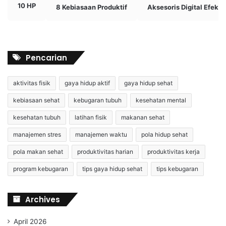
10 HP
8 Kebiasaan Produktif
Aksesoris Digital Efektif
Pencarian
aktivitas fisik
gaya hidup aktif
gaya hidup sehat
kebiasaan sehat
kebugaran tubuh
kesehatan mental
kesehatan tubuh
latihan fisik
makanan sehat
manajemen stres
manajemen waktu
pola hidup sehat
pola makan sehat
produktivitas harian
produktivitas kerja
program kebugaran
tips gaya hidup sehat
tips kebugaran
Archives
April 2026