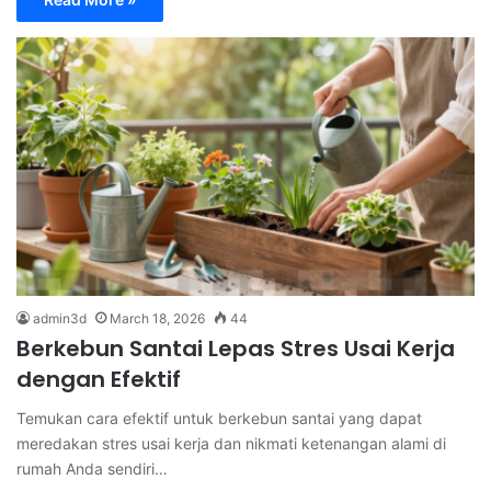
admin3d
March 18, 2026
44
Berkebun Santai Lepas Stres Usai Kerja
dengan Efektif
Temukan cara efektif untuk berkebun santai yang dapat
meredakan stres usai kerja dan nikmati ketenangan alami di
rumah Anda sendiri…