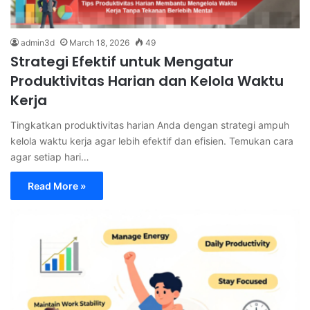
admin3d
March 18, 2026
49
Strategi Efektif untuk Mengatur
Produktivitas Harian dan Kelola Waktu
Kerja
Tingkatkan produktivitas harian Anda dengan strategi ampuh
kelola waktu kerja agar lebih efektif dan efisien. Temukan cara
agar setiap hari…
Read More »