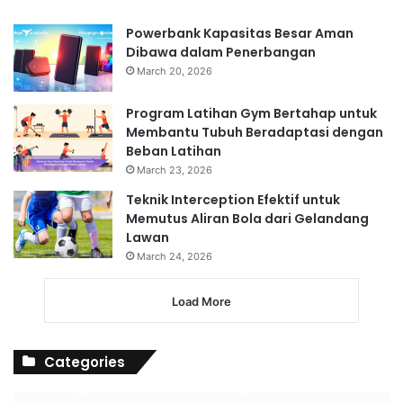
Powerbank Kapasitas Besar Aman
Dibawa dalam Penerbangan
March 20, 2026
Program Latihan Gym Bertahap untuk
Membantu Tubuh Beradaptasi dengan
Beban Latihan
March 23, 2026
Teknik Interception Efektif untuk
Memutus Aliran Bola dari Gelandang
Lawan
March 24, 2026
Load More
Categories