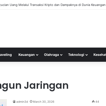
ncucian Uang Melalui Transaksi Kripto dan Dampaknya di Dunia Keuangan
raveling
Keuangan
Olahraga
Teknologi
Keseha
gun Jaringan
admin3d
March 30, 2026
44