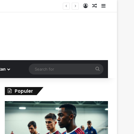
Log In
Random Article
Sidebar
Search
tan
for
Populer