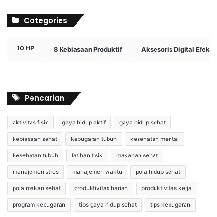
Categories
10 HP
8 Kebiasaan Produktif
Aksesoris Digital Efektif
Pencarian
aktivitas fisik
gaya hidup aktif
gaya hidup sehat
kebiasaan sehat
kebugaran tubuh
kesehatan mental
kesehatan tubuh
latihan fisik
makanan sehat
manajemen stres
manajemen waktu
pola hidup sehat
pola makan sehat
produktivitas harian
produktivitas kerja
program kebugaran
tips gaya hidup sehat
tips kebugaran