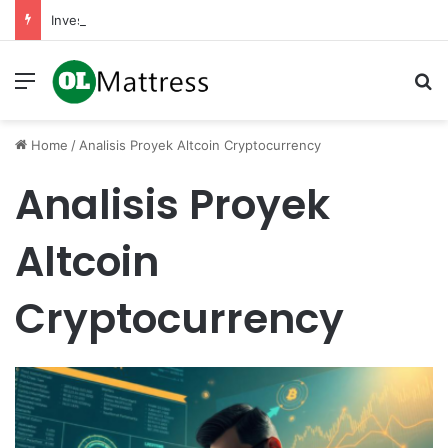
Investasi Saham Secara Autopilot Melalui Fitur Berkala di Aplikasi Sekuritas Anda
Menu
Se
Home
/
Analisis Proyek Altcoin Cryptocurrency
Analisis Proyek
Altcoin
Cryptocurrency