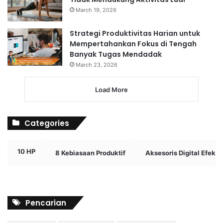
March 19, 2026
Strategi Produktivitas Harian untuk
Mempertahankan Fokus di Tengah
Banyak Tugas Mendadak
March 23, 2026
Load More
Categories
10 HP
8 Kebiasaan Produktif
Aksesoris Digital Efektif
Pencarian