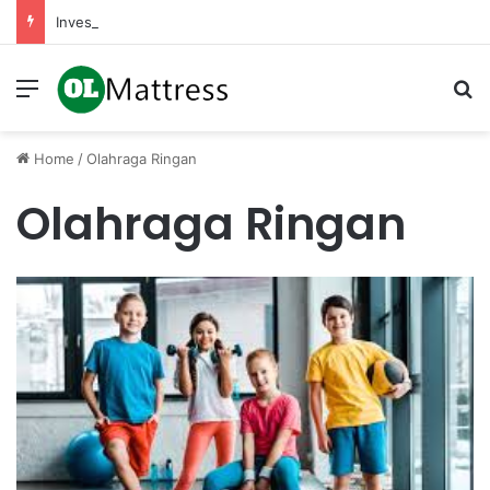
Investasi Saham Secara Autopilot Melalui Fitur Berkala di Aplikasi Sekuritas Anda
Menu
Se
Home
/
Olahraga Ringan
Olahraga Ringan