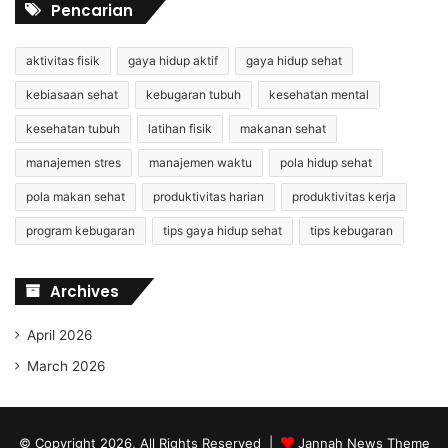
Pencarian
aktivitas fisik
gaya hidup aktif
gaya hidup sehat
kebiasaan sehat
kebugaran tubuh
kesehatan mental
kesehatan tubuh
latihan fisik
makanan sehat
manajemen stres
manajemen waktu
pola hidup sehat
pola makan sehat
produktivitas harian
produktivitas kerja
program kebugaran
tips gaya hidup sehat
tips kebugaran
Archives
April 2026
March 2026
© Copyright 2026, All Rights Reserved |
Jannah News Theme